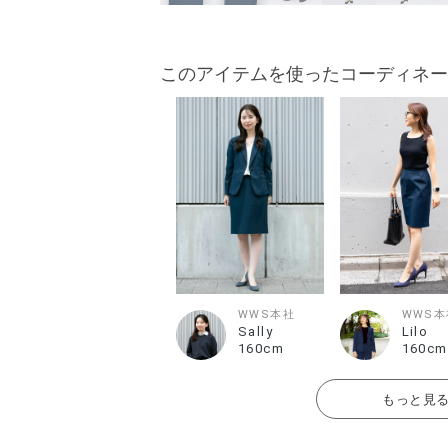
このアイテムを使ったコーディネー
WWS本社
WWS本
Sally
Lilo
160cm
160cm
もっと見