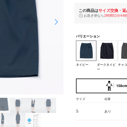
この商品は
サイズ交換・返
お急ぎ便なら
2時間52分43
バリエーション
ネイビー
ダークネイビ
チャ
ー
158cm 
サイズ
在庫
S
あり