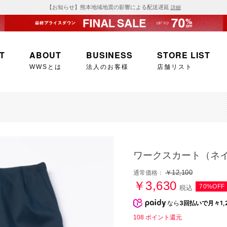
【お知らせ】熊本地域地震の影響による配送遅延
詳細
T
ABOUT
BUSINESS
STORE LIST
WWSとは
法人のお客様
店舗リスト
ワークスカート（ネ
￥12,100
通常価格：
￥3,630
70%OFF
税込
なら
3回払いで月々1,
108
ポイント還元