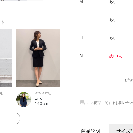
M
あり
L
あり
ト
LL
あり
3L
残り1点
お気
社
WWS本社
Lilo
この商品に関するお問い合
160cm
る
商品説明
サイズ