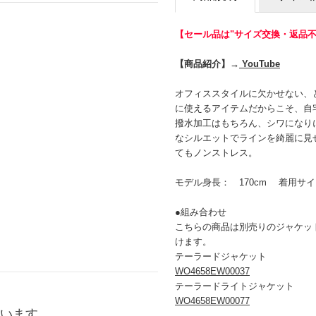
【セール品は"サイズ交換・返品不
【商品紹介】→
YouTube
オフィススタイルに欠かせない、
に使えるアイテムだからこそ、自
撥水加工はもちろん、シワになり
なシルエットでラインを綺麗に見
てもノンストレス。
モデル身長： 170cm 着用サ
●組み合わせ
こちらの商品は別売りのジャケッ
けます。
テーラードジャケット
WO4658EW00037
テーラードライトジャケット
WO4658EW00077
います