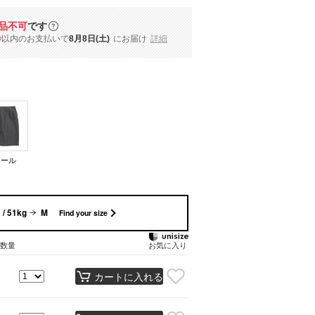
品不可
です
秒
以内
のお支払いで
8月8日(土)
にお届け
詳細
コール
/ 51kg
M
Find your size
数量
お気に入り
カートに入れる