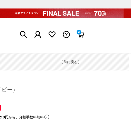
0
[ 前に戻る ]
イビー）
210円
から。分割手数料無料