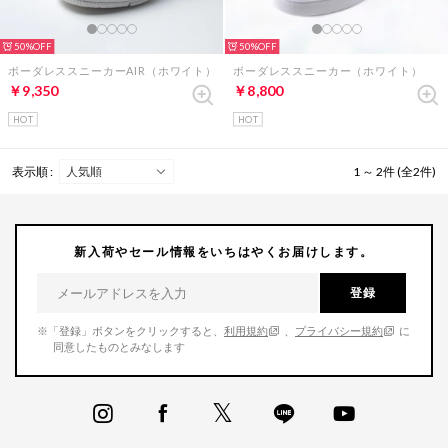
50%
50%
ボーダレススニーカーAIR（ホワイト）
ボーダレススニーカー（ホワイト）
￥9,350
￥8,800
HOT
HOT
表示順 :
1 ～ 2件 (全2件)
新入荷やセール情報をいちはやくお届けします。
登録
※「登録」ボタンをクリックすると、
利用規約
、
プライバシー規約
に
同意したものとみなします