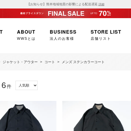
【お知らせ】熊本地域地震の影響による配送遅延
詳細
T
ABOUT
BUSINESS
STORE LIST
WWSとは
法人のお客様
店舗リスト
>
ジャケット・アウター
>
コート
>
メンズ ステンカラーコート
6
：
件