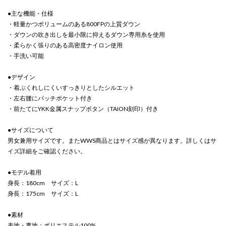
●主な機能・仕様
・軽量かつボリュームのある800FPの上質ダウン
・ダウンの吹き出しを最小限に抑えるダウン専用糸を使用
・柔らかく張りのある高密度ナイロン使用
・手洗い可能
●デザイン
・着ぶくれしにくいすっきりとしたシルエット
・左右腰にパッチポケット付き
・前たてにYKK金属スナップボタン（TAION刻印）付き
●サイズについて
男女兼用サイズです。またWWS商品とはサイズ感が異なります。詳しくはサ
イズ詳細をご確認ください。
●モデル着用
身長：180cm サイズ：L
身長：175cm サイズ：L
●素材
表地・裏地：ポリエステル100%