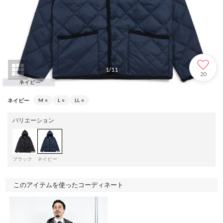
1
/
11
20
ネイビー
M
○
L
○
LL
○
バリエーション
ブラック
ネイビー
このアイテムを使ったコーディネート