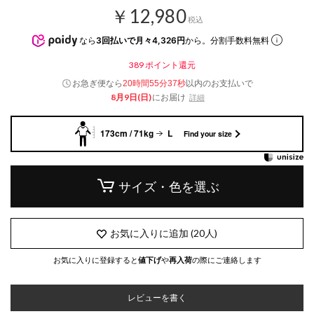
￥12,980
税込
なら
3回払いで月々4,326円
から。分割手数料無料
389
ポイント還元
お急ぎ便なら
以内
のお支払いで
20時間55分36秒
8月9日(日)
にお届け
詳細
173cm / 71kg
L
Find your size
サイズ・色を選ぶ
お気に入りに追加
(
20
人)
お気に入りに登録すると
値下げ
や
再入荷
の際にご連絡します
レビューを書く