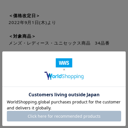
＜価格改定日＞
2022年9月1日(木)より
＜対象商品＞
メンズ・レディース・ユニセックス商品 34品番
＜値上げ幅＞
約10％
お客様にはご不便とご迷惑をお掛け致しますが、何卒
ご理解いただきますようよろしくお願いいたします。
引き続きより良い商品・サービスをご提供できるよう
尽力してまいりますので、何卒ご理解いただくととも
に今後とも変わらぬご愛顧を賜りますよう、重ねてお
願いする次第です。