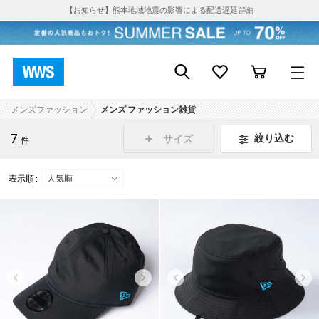
【お知らせ】熊本地域地震の影響による配送遅延
詳細
メンズファッション
メンズ ファッション雑貨
7
絞り込む
サイズ
件
表示順 :