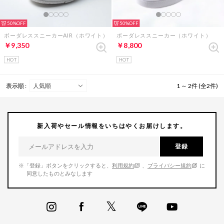
50%
50%
ボーダレススニーカーAIR（ホワイト）
ボーダレススニーカー（ホワイト）
￥9,350
￥8,800
HOT
HOT
表示順 :
1 ～ 2件 (全2件)
新入荷やセール情報をいちはやくお届けします。
登録
※「登録」ボタンをクリックすると、
利用規約
、
プライバシー規約
に
同意したものとみなします