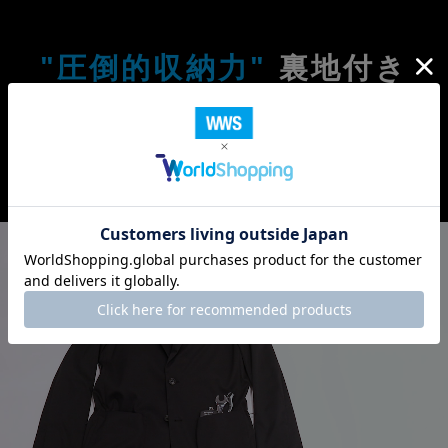
"圧倒的収納力"
裏地付き
"超軽量"
裏地なし
あなたならどっち？