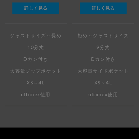
詳しく見る
詳しく見る
ジャストサイズ～長め
短め～ジャストサイズ
10分丈
9分丈
Dカン付き
Dカン付き
大容量ジップポケット
大容量サイドポケット
XS～4L
XS～4L
ultimex使用
ultimex使用