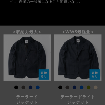
性。
自慢の一張羅になること間違いなし。
＜収納力最大＞
＜WWS最軽量＞
テーラード
テーラードライト
ジャケット
ジャケット