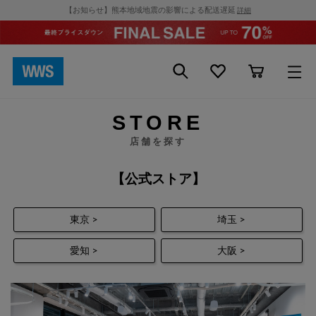
【お知らせ】熊本地域地震の影響による配送遅延
詳細
STORE
店舗を探す
【公式ストア】
東京 >
埼玉 >
愛知 >
大阪 >