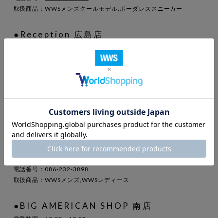
取扱商品：WWSメンズクールモデル,ボーダレススニーカー
●Reception 広島店
営業時間：11:00～20:00
住所 ：広島県広島市中区三川町3-16
地図
電話番号：
082-544-2415
取扱商品：WWSメンズ,WWSレディース
岡山県
●Reception 岡山店
営業時間：10:00～20:00
住所 ：岡山県岡山市北区駅元町1-1
さんすて岡山 北館1F
地図
電話番号：
086-232-3898
取扱商品：WWSメンズ,WWSレディース
●BIG AMERICAN SHOP 南店