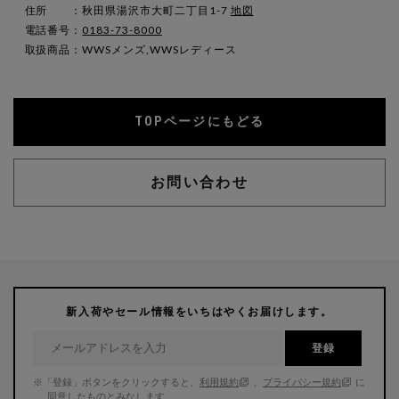
住所 ：秋田県湯沢市大町二丁目1-7
地図
電話番号：
0183-73-8000
取扱商品：WWSメンズ,WWSレディース
TOPページにもどる
お問い合わせ
新入荷やセール情報をいちはやくお届けします。
登録
※「登録」ボタンをクリックすると、
利用規約
、
プライバシー規約
に
同意したものとみなします