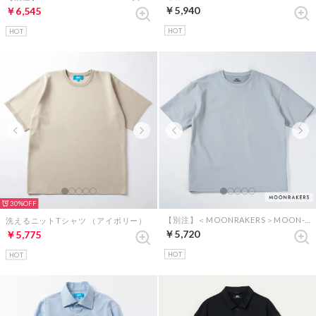
￥5,940
￥6,545
HOT
HOT
30%
【別注】＜MOONRAKERS＞MOON-TECH オーバーサイズT（グレー）
洗えるニットTシャツ （アイボリー）
￥5,720
￥5,775
HOT
HOT