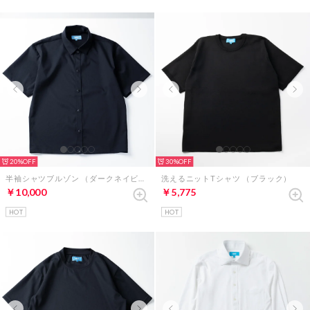
20%
30%
半袖シャツブルゾン （ダークネイビー）
洗えるニットTシャツ （ブラック）
￥10,000
￥5,775
HOT
HOT