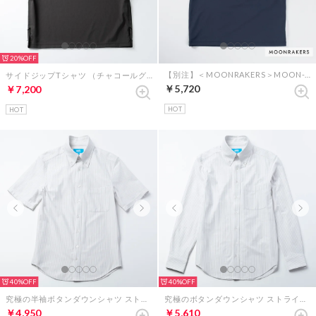
20%
【別注】＜MOONRAKERS＞MOON-TECH オーバーサイズT（ネイビー）
サイドジップTシャツ （チャコールグレー）
￥5,720
￥7,200
HOT
HOT
40%
40%
究極の半袖ボタンダウンシャツ ストライプ（ベージュ）
究極のボタンダウンシャツ ストライプ（ベージュ）
￥4,950
￥5,610