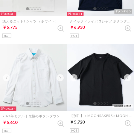
30%
30%
洗えるニットTシャツ （ホワイト）
クイックドライポロシャツ ボタンダウン （ダークネイビー）
￥5,775
￥6,930
HOT
HOT
40%
【別注】＜MOONRAKERS＞MOON-TECH オーバーサイズT（ブラック）
2021年モデル｜究極のボタンダウンシャツ（ホワイト）
￥5,720
￥5,610
HOT
HOT