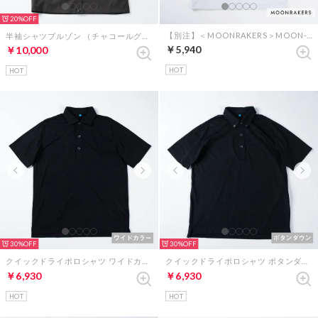
20%
【別注】＜MOONRAKERS＞MOON-TECH オーバーサイズポケットT（ホワイト）
半袖シャツブルゾン （チャコールグレー）
￥5,940
￥10,000
HOT
HOT
30%
30%
クイックドライポロシャツ ワイドカラー （ブラック）
クイックドライポロシャツ ボタンダウン （ブラック）
￥6,930
￥6,930
HOT
HOT