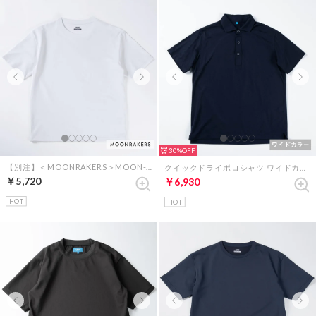
30%
【別注】＜MOONRAKERS＞MOON-TECH オーバーサイズT（ホワイト）
クイックドライポロシャツ ワイドカラー （ダークネイビー）
￥5,720
￥6,930
HOT
HOT