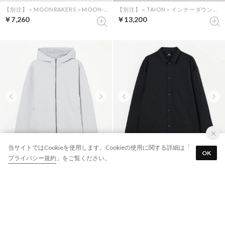
【別注】＜MOONRAKERS＞MOON-TECH オーバーサイズロンT （ホワイト）
【別注】＜TAION＞インナーダウンベスト （ダークネイビー）
￥7,260
￥13,200
当サイトではCookieを使用します。Cookieの使用に関する詳細は「
OK
プライバシー規約
」をご覧ください。
【別注】＜MOONRAKERS＞MOON-TECH パーカー （グレー）
【別注】＜MOONRAKERS＞MOON-TECH シャツブルゾン （ブラック）
￥12,980
￥12,100