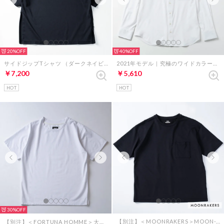
20%
40%
サイドジップTシャツ （ダークネイビー）
2021年モデル｜究極のワイドカラーシャツ（ホワイト）
￥7,200
￥5,610
HOT
HOT
30%
【別注】＜MOONRAKERS＞MOON-TECH オーバーサイズポケットT（ブラック）
【別注】＜FORTUNA HOMME＞大人のTシャツ 2025年モデル（ホワイト）