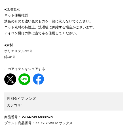
●洗濯表示
ネット使用推奨
淡色のものと濃い色のものを一緒に洗わないでください。
ニット素材の特性上、洗濯後に伸縮する場合がございます。
アイロン掛けの際は当て布を使用してください。
●素材
ポリエステル 52％
綿 48％
このアイテムをシェアする
性別タイプ
:
メンズ
カテゴリ
:
商品番号
： WO4658EM000569
ブランド商品番号
： 55-1283WB-M サックス