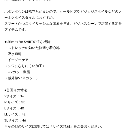
ボタンダウンは襟立ちが良いので、クールビズやビジカジスタイルなどのノ
ーネクタイスタイルにおすすめ。
スマートかつスタイリッシュな印象を与え、ビジネスシーンで活躍する定番
アイテムです。
●ultimex for SHIRTの主な機能
・ストレッチの効いた快適な着心地
・吸水速乾
・イージーケア
（シワになりにくい加工）
・UVカット機能
（紫外線97％カット）
●首回りの寸法
Sサイズ：36
Mサイズ：38
Lサイズ：40
LLサイズ：42
3Lサイズ：46
※その他のサイズに関しては「サイズ詳細」をご参照ください。