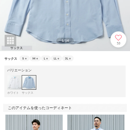
1
/
14
53
サックス
S
○
M
○
L
○
LL
○
3L
○
バリエーション
ホワイト
サックス
このアイテムを使ったコーディネート