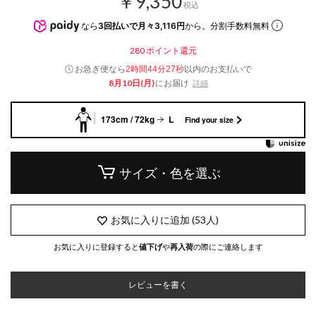
￥9,350
税込
なら
3回払いで月々3,116円
から。分割手数料無料
280
ポイント還元
お急ぎ便なら
以内
のお支払いで
2時間44分26秒
8月10日(月)
にお届け
詳細
173cm / 72kg
L
Find your size
サイズ・色を選ぶ
お気に入りに追加
(
53
人)
お気に入りに登録すると
値下げ
や
再入荷
の際にご連絡します
レビューを書く