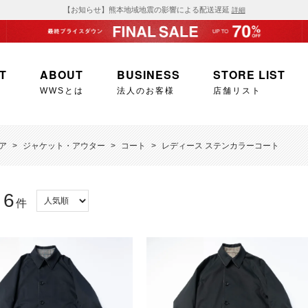
【お知らせ】熊本地域地震の影響による配送遅延
詳細
T
ABOUT
BUSINESS
STORE LIST
WWSとは
法人のお客様
店舗リスト
ア
>
ジャケット・アウター
>
コート
>
レディース ステンカラーコート
6
：
件