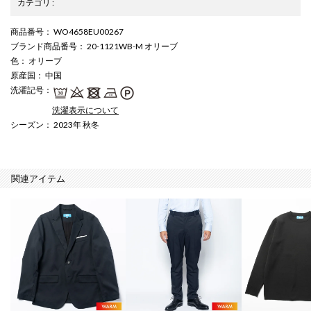
カテゴリ
:
商品番号
： WO4658EU00267
ブランド商品番号
： 20-1121WB-M オリーブ
色
： オリーブ
原産国
： 中国
洗濯記号
：
洗濯表示について
シーズン
： 2023年 秋冬
関連アイテム