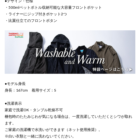
●デザイン・仕様
・500mlペットボトル収納可能な大容量フロントポケット
・ライナーにジップ付きポケット2つ
・比翼仕立てのフロントボタン
●モデル身長
身長：167cm 着用サイズ：S
●洗濯表示
家庭で洗濯OK・タンブル乾燥不可
梱包時のたたみじわが気になる場合は、一度洗濯していただくとシワが取れ
ます。
ご家庭の洗濯機で水洗いができます（ネット使用推奨）。
※白い衣類と一緒に洗わないでください。