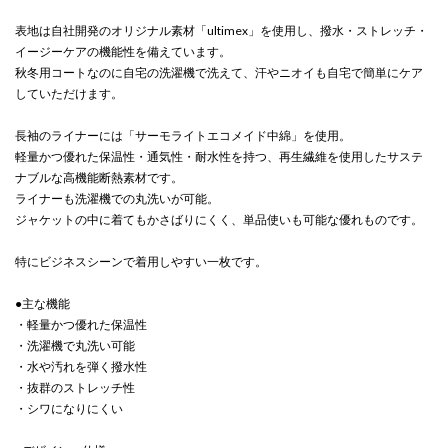
表地は自社開発のオリジナル素材「ultimex」を使用し、撥水・ストレッチ・
イージーケアの機能性を備えています。
秋冬用コートなのに自宅の洗濯機で洗えて、汗やニオイも自宅で簡単にケア
していただけます。
長袖のライナーには「サーモライトエコメイド中綿」を使用。
軽量かつ優れた保温性・通気性・耐水性を持つ、再生繊維を使用したサステ
ナブルな高機能断熱素材です。
ライナーも洗濯機での丸洗いが可能。
ジャケットの中に着てもかさばりにくく、単品使いも可能な優れものです。
特にビジネスシーンで着用しやすい一枚です。
●主な機能
・軽量かつ優れた保温性
・洗濯機で丸洗い可能
・水や汚れを弾く撥水性
・抜群のストレッチ性
・シワになりにくい