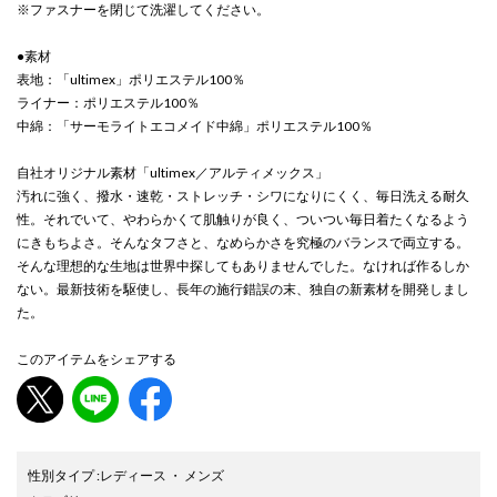
※ファスナーを閉じて洗濯してください。
●素材
表地：「ultimex」ポリエステル100％
ライナー：ポリエステル100％
中綿：「サーモライトエコメイド中綿」ポリエステル100％
自社オリジナル素材「ultimex／アルティメックス」
汚れに強く、撥水・速乾・ストレッチ・シワになりにくく、毎日洗える耐久
性。それでいて、やわらかくて肌触りが良く、ついつい毎日着たくなるよう
にきもちよさ。そんなタフさと、なめらかさを究極のバランスで両立する。
そんな理想的な生地は世界中探してもありませんでした。なければ作るしか
ない。最新技術を駆使し、長年の施行錯誤の末、独自の新素材を開発しまし
た。
このアイテムをシェアする
性別タイプ
:
レディース
・
メンズ