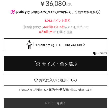
￥36,080
税込
なら
3回払いで月々12,026円
から。分割手数料無料
1,082
ポイント還元
お急ぎ便なら
以内
のお支払いで
6時間41分15秒
8月8日(土)
にお届け
詳細
173cm / 71kg
L
Find your size
サイズ・色を選ぶ
お気に入りに追加
(
51
人)
お気に入りに登録すると
値下げ
や
再入荷
の際にご連絡します
レビューを書く