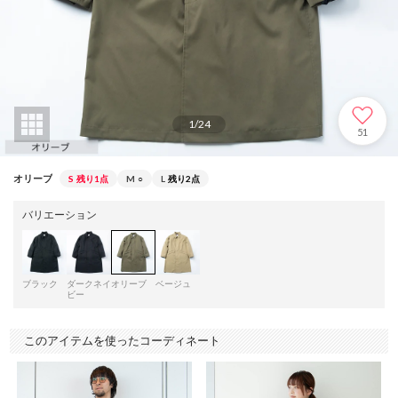
1
/
24
51
オリーブ
S
残り1点
M
○
L
残り2点
バリエーション
ブラック
ダークネイ
オリーブ
ベージュ
ビー
このアイテムを使ったコーディネート