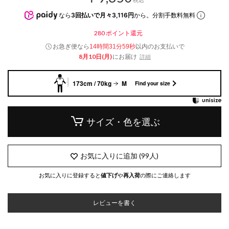
なら
3回払いで月々3,116円
から。分割手数料無料
280
ポイント還元
お急ぎ便なら
以内
のお支払いで
14時間31分58秒
8月10日(月)
にお届け
詳細
173cm / 70kg
M
Find your size
サイズ・色を選ぶ
お気に入りに追加
(
99
人)
お気に入りに登録すると
値下げ
や
再入荷
の際にご連絡します
レビューを書く