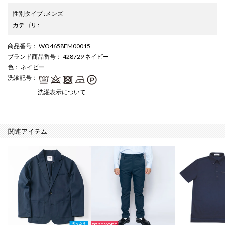
性別タイプ
:
メンズ
カテゴリ
:
商品番号
： WO4658EM00015
ブランド商品番号
： 428729 ネイビー
色
： ネイビー
洗濯記号
：
洗濯表示について
関連アイテム