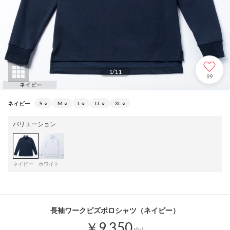
1
/
11
99
ネイビー
S
○
M
○
L
○
LL
○
3L
○
バリエーション
ネイビー
ホワイト
長袖ワークビズポロシャツ（ネイビー）
￥9,350
税込