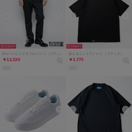
20%
30%
Bizパイピングダブルパンツ（ブラック×グレーカモフラージュ）
洗えるニットTシャツ （ブラック）
￥12,320
￥5,775
HOT
HOT