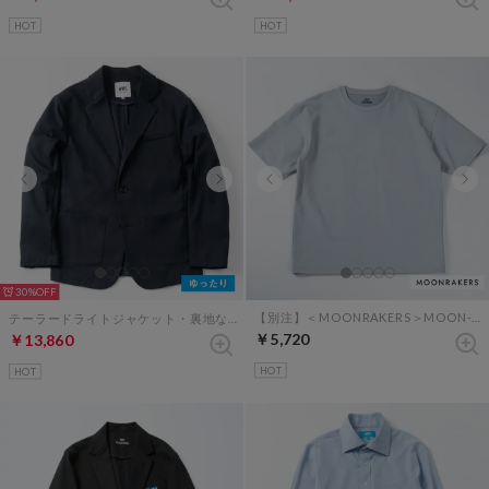
HOT
HOT
30%
【別注】＜MOONRAKERS＞MOON-TECH オーバーサイズT（グレー）
テーラードライトジャケット・裏地なし（ダークネイビー）
￥5,720
￥13,860
HOT
HOT