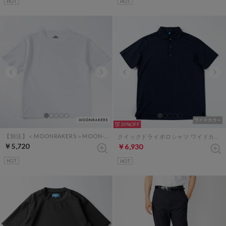
HOT
HOT
30%
【別注】＜MOONRAKERS＞MOON-TECH オーバーサイズT（ホワイト）
クイックドライポロシャツ ワイドカラー （ダークネイビー）
￥5,720
￥6,930
HOT
HOT