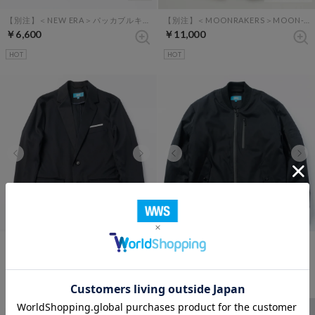
【別注】＜NEW ERA＞パッカブルキャップ renewalモデル （ダークネイビー）
【別注】＜MOONRAKERS＞MOON-TECH 半袖シャツブルゾン（ブラック）
￥6,600
￥11,000
HOT
HOT
30%
Bizテーラードジャケット （ダークネイビー）
洗えるMA-1（ダークネイビー）
￥22,000
￥15,400
HOT
HOT