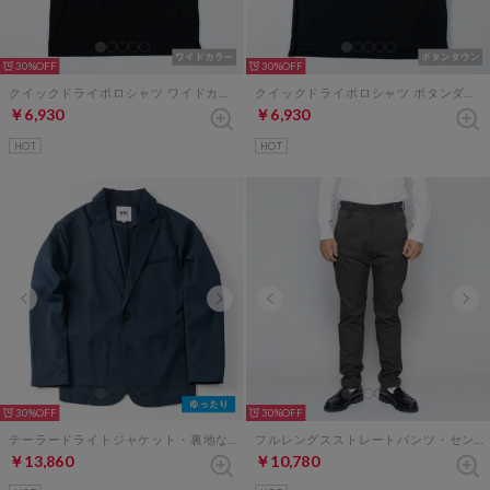
30%
30%
クイックドライポロシャツ ワイドカラー （ブラック）
クイックドライポロシャツ ボタンダウン （ブラック）
￥6,930
￥6,930
HOT
HOT
30%
30%
テーラードライトジャケット・裏地なし（ネイビー）
フルレングスストレートパンツ・センタープレスなし（チャコールグレー）
￥13,860
￥10,780