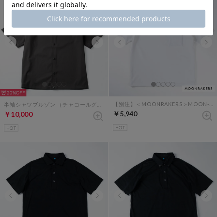
20%
【別注】＜MOONRAKERS＞MOON-TECH オーバーサイズポケットT（ホワイト）
半袖シャツブルゾン （チャコールグレー）
￥5,940
￥10,000
HOT
HOT