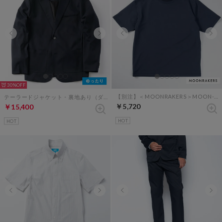
30%
【別注】＜MOONRAKERS＞MOON-TECH オーバーサイズT（ネイビー）
テーラードジャケット・裏地あり（ダークネイビー）
￥5,720
￥15,400
HOT
HOT