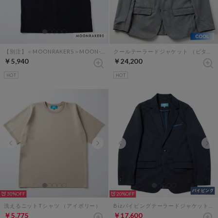
【別注】＜MOONRAKERS＞MOON-TECH オーバーサイズポケットT（ブラック）
クールテーラードジャケット （ビターグレー）
￥5,940
￥24,200
HOT
HOT
30%
20%
洗えるニットTシャツ （アイボリー）
Bizパイピングテーラードジャケット（ダークネイビー×ブルーペイズリー）
￥5,775
￥17,600