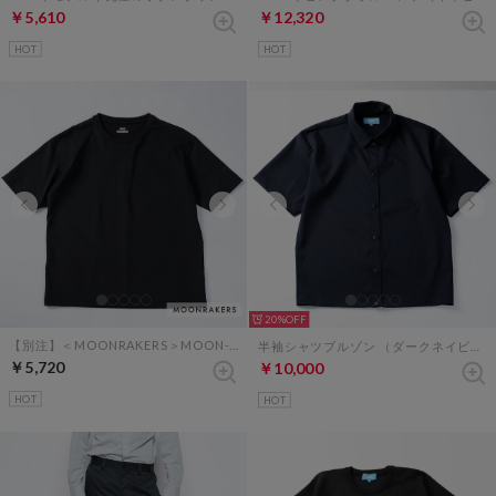
￥5,610
￥12,320
HOT
HOT
20%
【別注】＜MOONRAKERS＞MOON-TECH オーバーサイズT（ブラック）
半袖シャツブルゾン （ダークネイビー）
￥5,720
￥10,000
HOT
HOT