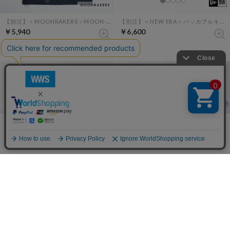
【別注】＜MOONRAKERS＞MOON-TECH オーバーサイズポケットT（ネイビー）
【別注】＜NEW ERA＞パッカブルキャップ renewalモデル （ブラック）
￥5,940
￥6,600
HOT
HOT
当サイトではCookieを使用します。Cookieの使用に関する詳細は「
OK
プライバシー規約
」をご覧ください。
【別注】＜MOONRAKERS＞MOON-TECH パーカー （ブラック）
【別注】＜MOONRAKERS＞MOON-TECH オーバーサイズポケットT（グレー）
￥12,980
￥5,940
HOT
HOT