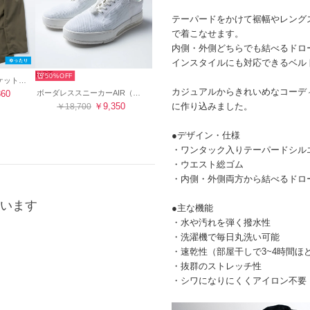
テーパードをかけて裾幅やレング
で着こなせます。
内側・外側どちらでも結べるドロ
インスタイルにも対応できるベル
HOT
50%
テーラードライトジャケット・裏地なし（オリーブ）
カジュアルからきれいめなコーデ
ボーダレススニーカーAIR（ホワイト）
860
￥9,350
に作り込みました。
￥18,700
●デザイン・仕様
・ワンタック入りテーパードシル
・ウエスト総ゴム
・内側・外側両方から結べるドロ
います
●主な機能
・水や汚れを弾く撥水性
・洗濯機で毎日丸洗い可能
・速乾性（部屋干しで3~4時間ほ
・抜群のストレッチ性
・シワになりにくくアイロン不要