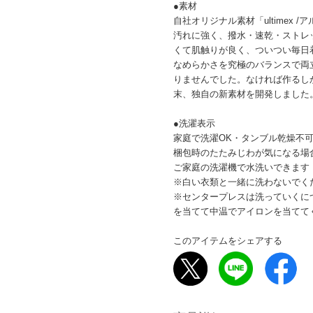
●素材
自社オリジナル素材「ultimex 
汚れに強く、撥水・速乾・ストレ
くて肌触りが良く、ついつい毎日
なめらかさを究極のバランスで両
りませんでした。なければ作るし
末、独自の新素材を開発しました。
●洗濯表示
家庭で洗濯OK・タンブル乾燥不
梱包時のたたみじわが気になる場
ご家庭の洗濯機で水洗いできます
※白い衣類と一緒に洗わないでく
※センタープレスは洗っていくに
を当てて中温でアイロンを当てて
このアイテムをシェアする