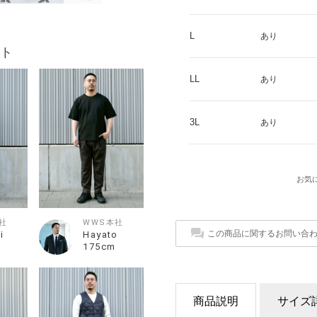
L
あり
ト
LL
あり
3L
あり
お気
社
WWS本社
この商品に関するお問い合
i
Hayato
175cm
商品説明
サイズ