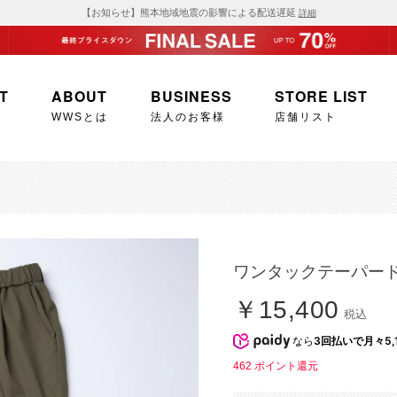
【お知らせ】熊本地域地震の影響による配送遅延
詳細
T
ABOUT
BUSINESS
STORE LIST
WWSとは
法人のお客様
店舗リスト
ワンタックテーパード
￥15,400
税込
なら
3回払いで月々5,
462
ポイント還元