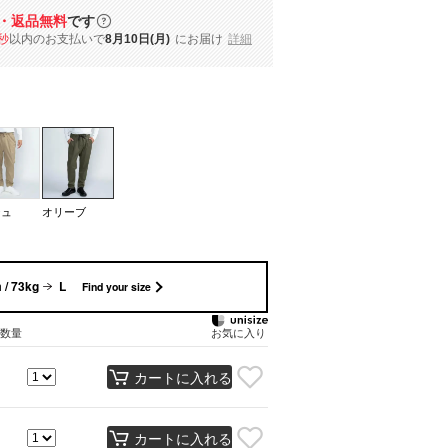
・返品無料
です
秒
以内
のお支払いで
8月10日(月)
にお届け
詳細
ジュ
オリーブ
 / 73kg
L
Find your size
数量
お気に入り
カートに入れる
カートに入れる