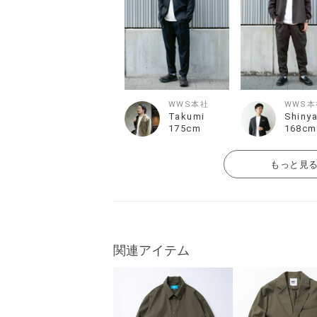
WWS本社
WWS本
Takumi
Shiny
175cm
168cm
もっと見
関連アイテム