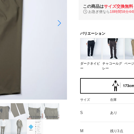
この商品は
サイズ交換無料
お急ぎ便なら
18時間58分43
バリエーション
ダークネイビ
チャコールグ
ベー
ー
レー
173cm
サイズ
在庫
S
あり
M
残り3点