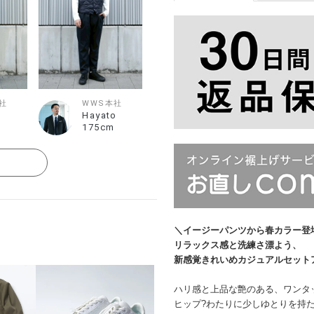
社
WWS本社
a
Hayato
175cm
る
＼イージーパンツから春カラー登
リラックス感と洗練さ漂よう、
新感覚きれいめカジュアルセット
ハリ感と上品な艶のある、ワンタ
ヒップ?わたりに少しゆとりを持