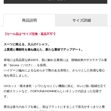
商品説明
サイズ詳細
【セール品は"サイズ交換・返品不可"】
スーツに映える、大人のTシャツ。
上質感と機能性を兼ね備えた、新たな素材でアップデート。
表地には高品質な綿100％、肌に触れる裏側には、植物由来のサステナブル素
材「Sorona（ソロナ）」を採用。
ハイゲージ編みによるなめらかで艶のある表情と、さらりとした快適な着心
地を両立しました。
UVカット・吸水速乾・シワになりにくい機能に加え、ヨレに強い額縁仕立て
の裾スリットなど、FORTUNA HOMMEらしいギミックの詰まった仕様で
す。
襟元は後ろのみリブを施し、前はフラットにすることで首元がすっきりと整