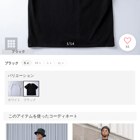
1
/
14
61
ブラック
S
○
M
×
L
×
LL
×
バリエーション
ホワイト
ブラック
このアイテムを使ったコーディネート