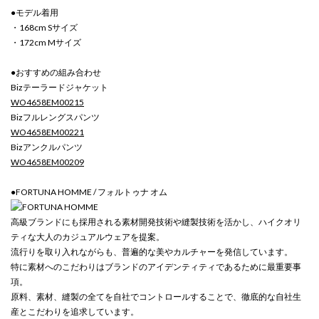
●モデル着用
・168cm Sサイズ
・172cm Mサイズ
●おすすめの組み合わせ
Bizテーラードジャケット
WO4658EM00215
Bizフルレングスパンツ
WO4658EM00221
Bizアンクルパンツ
WO4658EM00209
●FORTUNA HOMME / フォルトゥナ オム
高級ブランドにも採用される素材開発技術や縫製技術を活かし、ハイクオリ
ティな大人のカジュアルウェアを提案。
流行りを取り入れながらも、普遍的な美やカルチャーを発信しています。
特に素材へのこだわりはブランドのアイデンティティであるために最重要事
項。
原料、素材、縫製の全てを自社でコントロールすることで、徹底的な自社生
産とこだわりを追求しています。