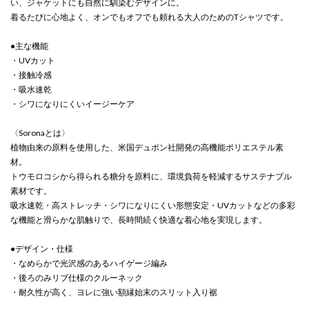
い、ジャケットにも自然に馴染むデザインに。
着るたびに心地よく、オンでもオフでも頼れる大人のためのTシャツです。
●主な機能
・UVカット
・接触冷感
・吸水速乾
・シワになりにくいイージーケア
〈Soronaとは〉
植物由来の原料を使用した、米国デュポン社開発の高機能ポリエステル素
材。
トウモロコシから得られる糖分を原料に、環境負荷を軽減するサステナブル
素材です。
吸水速乾・高ストレッチ・シワになりにくい形態安定・UVカットなどの多彩
な機能と滑らかな肌触りで、長時間続く快適な着心地を実現します。
●デザイン・仕様
・なめらかで光沢感のあるハイゲージ編み
・後ろのみリブ仕様のクルーネック
・耐久性が高く、ヨレに強い額縁始末のスリット入り裾