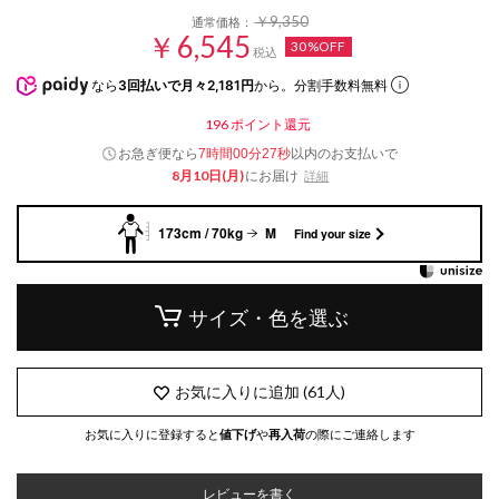
￥9,350
通常価格：
￥6,545
30%OFF
税込
なら
3回払いで月々2,181円
から。分割手数料無料
196
ポイント還元
お急ぎ便なら
以内
のお支払いで
7時間00分26秒
8月10日(月)
にお届け
詳細
173cm / 70kg
M
Find your size
サイズ・色を選ぶ
お気に入りに追加
(
61
人)
お気に入りに登録すると
値下げ
や
再入荷
の際にご連絡します
レビューを書く