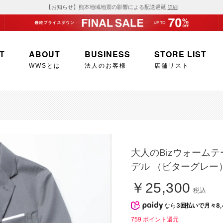
【お知らせ】熊本地域地震の影響による配送遅延
詳細
T
ABOUT
BUSINESS
STORE LIST
WWSとは
法人のお客様
店舗リスト
大人のBizウォームテー
デル （ビターグレー
￥25,300
税込
なら
3回払いで月々8,
759
ポイント還元