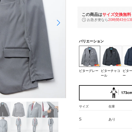
この商品は
サイズ交換無料
お急ぎ便なら
20時間43分11
バリエーション
ビターグレー
ビターチャコ
ビタ
ール
ー
173cm
サイズ
在庫
S
あり