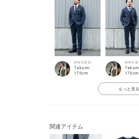
WWS本社
WWS本
Takumi
Takum
175cm
175cm
もっと見
関連アイテム