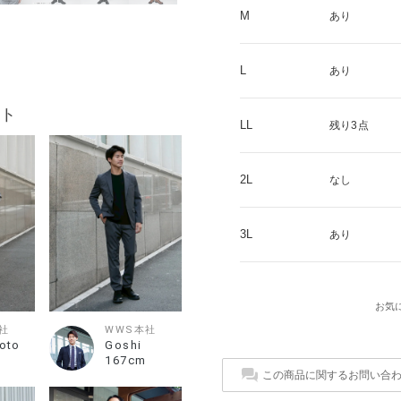
M
あり
L
あり
ト
LL
残り3点
2L
なし
3L
あり
お気
社
WWS本社
oto
Goshi
167cm
この商品に関するお問い合