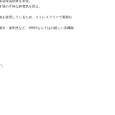
蓄温保温効果を実現。
冬場の不快な静電気を防止。
地を使用しているため、ストレスフリーで着膨れ
。
撥水・速乾性など、WWSならではの嬉しい高機能
ど）