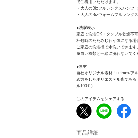
でご着用いただけます。
・大人のBizフルレングスパンツ
・大人のBizウォームフルレング
●洗濯表示
家庭で洗濯OK・タンブル乾燥不
梱包時のたたみじわが気になる場
ご家庭の洗濯機で水洗いできます
※白い衣類と一緒に洗わないでく
●素材
自社オリジナル素材「ultimex
め方をしたポリエステル糸である
ル100％）
このアイテムをシェアする
商品詳細