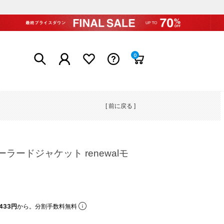
0
[ 前に戻る ]
ラードジャケット renewalモ
）
433円
から。分割手数料無料