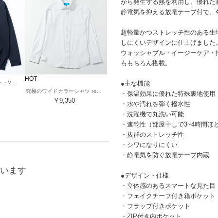
から発生する熱を利用し、優れた
静電気を抑える放電テープ付で、
超軽量かつストレッチ性のある生
しにくいデザインに仕上げました
ウォッシャブル・イージーケア・
ももちろん搭載。
HOT
洗えるストレッチニット・Vネック （ダークネイビー）
●主な機能
究極のワイドカラーシャツ renewalモデル （ホワイト）
・保温効果に優れた特殊裏地使用
￥9,350
・水や汚れを弾く撥水性
・洗濯機で丸洗い可能
・速乾性（部屋干しで3~4時間ほ
・抜群のストレッチ性
・シワになりにくい
・静電気を防ぐ放電テープ内蔵
います
●デザイン・仕様
・立体感のあるスマートな見た目
・フェイクチーフ付き箱ポケット
・フラップ付きポケット
・ZIP付き内ポケット