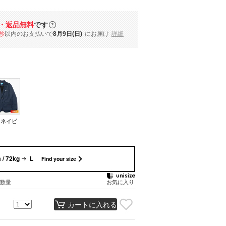
・返品無料
です
秒
以内
のお支払いで
8月9日(日)
にお届け
詳細
ーネイビ
 / 72kg
L
Find your size
数量
お気に入り
カートに入れる