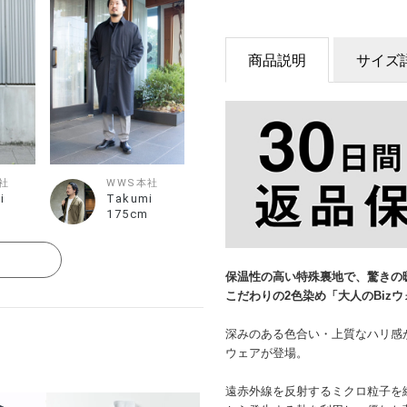
商品説明
サイズ
社
WWS本社
i
Takumi
175cm
る
保温性の高い特殊裏地で、驚きの
こだわりの2色染め「大人のBiz
深みのある色合い・上質なハリ感が
ウェアが登場。
遠赤外線を反射するミクロ粒子を