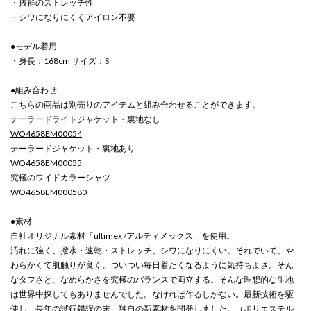
・抜群のストレッチ性
・シワになりにくくアイロン不要
●モデル着用
・身長：168cm サイズ：S
●組み合わせ
こちらの商品は別売りのアイテムと組み合わせることができます。
テーラードライトジャケット・裏地なし
WO4658EM00054
テーラードジャケット・裏地あり
WO4658EM00055
究極のワイドカラーシャツ
WO4658EM000580
●素材
自社オリジナル素材「ultimex /アルティメックス」を使用。
汚れに強く、撥水・速乾・ストレッチ、シワになりにくい。それでいて、や
わらかくて肌触りが良く、ついつい毎日着たくなるように気持ちよさ。そん
なタフさと、なめらかさを究極のバランスで両立する。そんな理想的な生地
は世界中探してもありませんでした。なければ作るしかない。最新技術を駆
使し、長年の試行錯誤の末、独自の新素材を開発しました。（ポリエステル