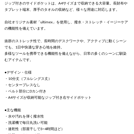
ジップ付きのサイドポケットは、A4サイズまで収納できる大容量。長財布や
タブレット端末、厚手のタオルの収納など、様々な用途に対応します。
自社オリジナル素材「ultimex」を使用し、撥水・ストレッチ・イージーケア
の機能性を備えています。
抜群のストレッチ性で、長時間のデスクワークや、アクティブに動くシーン
でも、1日中快適な穿き心地を維持。
多様なツールを携帯できる機能性を備えながら、日常の多くのシーンに馴染
むアイテムです。
●デザイン・仕様
・10分丈（フルレングス丈）
・センタープレスなし
・ベルト部分にDカン付き
・A4サイズが収納可能なジップ付き右サイドポケット
●主な機能
・水や汚れを弾く撥水性
・洗濯機で毎日丸洗い可能
・速乾性（部屋干しで3~4時間ほど）