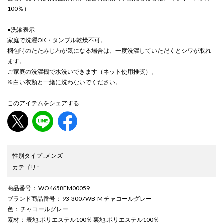
100％）
●洗濯表示
家庭で洗濯OK・タンブル乾燥不可。
梱包時のたたみじわが気になる場合は、一度洗濯していただくとシワが取れ
ます。
ご家庭の洗濯機で水洗いできます（ネット使用推奨）。
※白い衣類と一緒に洗わないでください。
このアイテムをシェアする
性別タイプ
:
メンズ
カテゴリ
:
商品番号
： WO4658EM00059
ブランド商品番号
： 93-3007WB-M チャコールグレー
色
： チャコールグレー
素材
： 表地:ポリエステル100％ 裏地:ポリエステル100％