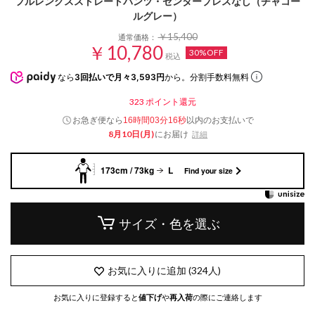
フルレングスストレートパンツ・センタープレスなし（チャコー
ルグレー）
￥15,400
通常価格：
￥10,780
30%OFF
税込
なら
3回払いで月々3,593円
から。分割手数料無料
323
ポイント還元
お急ぎ便なら
以内
のお支払いで
16時間03分15秒
8月10日(月)
にお届け
詳細
173cm / 73kg
L
Find your size
サイズ・色を選ぶ
お気に入りに追加
(
324
人)
お気に入りに登録すると
値下げ
や
再入荷
の際にご連絡します