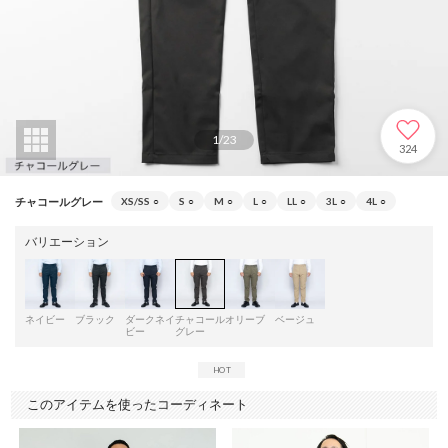
1
/
23
324
チャコールグレー
XS/SS
○
S
○
M
○
L
○
LL
○
3L
○
4L
○
バリエーション
ネイビー
ブラック
ダークネイ
チャコール
オリーブ
ベージュ
ビー
グレー
このアイテムを使ったコーディネート