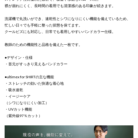
襟が崩れにくく、長時間の着用でも清潔感のある印象が続きます。
洗濯機で丸洗いができ、速乾性とシワになりにくい機能を備えているため、
忙しい日々でも手軽に整った状態を保てます。
クールビズにも対応し、日常でも着用しやすいバンドカラー仕様。
教師のための機能性と品格を備えた一枚です。
●デザイン・仕様
・首元がすっきり見えるバンドカラー
●ultimex for SHIRTの主な機能
・ストレッチの効いた快適な着心地
・吸水速乾
・イージーケア
（シワになりにくい加工）
・UVカット機能
（紫外線97％カット）