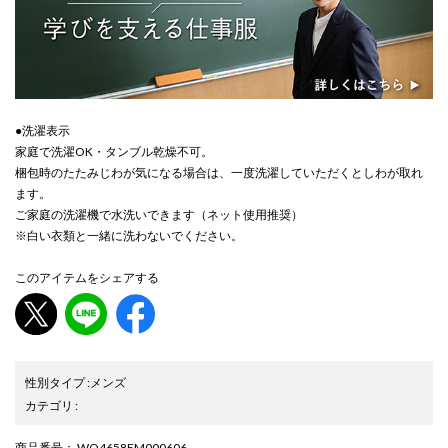
●洗濯表示
家庭で洗濯OK・タンブル乾燥不可。
梱包時のたたみじわが気になる場合は、一度洗濯していただくとしわが取れ
ます。
ご家庭の洗濯機で水洗いできます（ネット使用推奨）
※白い衣類と一緒に洗わないでください。
このアイテムをシェアする
性別タイプ
:
メンズ
カテゴリ
:
商品番号
： WO4658EM000606