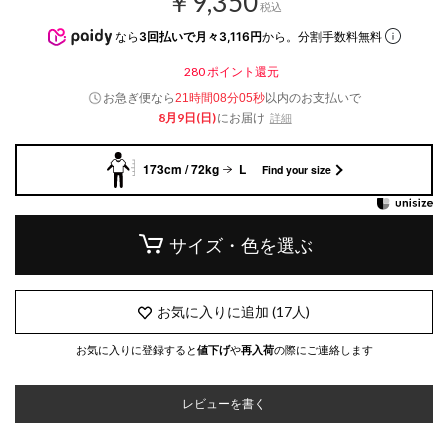
￥9,350
税込
なら
3回払いで月々3,116円
から。分割手数料無料
280
ポイント還元
お急ぎ便なら
以内
のお支払いで
21時間08分04秒
8月9日(日)
にお届け
詳細
173cm / 72kg
L
Find your size
サイズ・色を選ぶ
お気に入りに追加
(
17
人)
お気に入りに登録すると
値下げ
や
再入荷
の際にご連絡します
レビューを書く