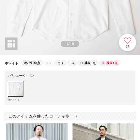
1
/
18
17
ホワイト
XS
残り3点
S
×
M
○
L
○
LL
残り3点
3L
残り1点
バリエーション
ホワイト
このアイテムを使ったコーディネート