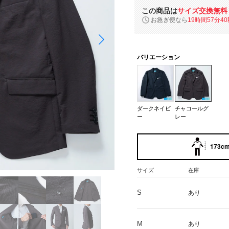
この商品は
サイズ交換無料
お急ぎ便なら
19時間57分39
バリエーション
ダークネイビ
チャコールグ
ー
レー
173cm
サイズ
在庫
S
あり
M
あり