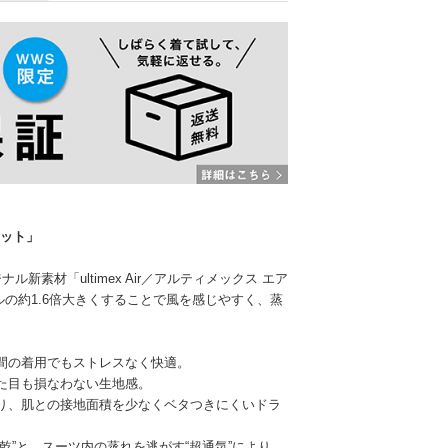
ケット」
新素材「ultimex Air／アルティメックス エア
ルの約1.6倍大きくすることで風を感じやすく、蒸
時間の着用でもストレスなく快適。
た目も損なわない生地感。
り、肌との接地面積を少なくベタつきにくいドラ
乾”と、スーツ内の蒸れを逃がす“超通気”により、