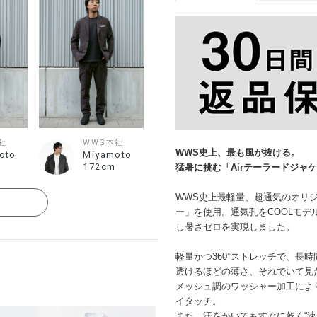
社
WWS本社
WWS史上、最も風が抜ける。
oto
Miyamoto
172cm
猛暑に挑む「Airテーラードジャ
WWS史上最軽量、超通気のオリジナル
る
ー」を使用。通気孔をCOOLモデ
し暑さゼロを実現しました。
軽量かつ360°ストレッチで、長
透けるほどの薄さ、それでいて見
メッシュ調のワッシャー加工によ
イタッチ。
また、汗をかいてもすぐに乾く“速