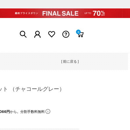
0
[ 前に戻る ]
ケット （チャコールグレー）
066円
から。分割手数料無料