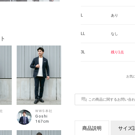
L
あり
LL
なし
ト
3L
残り1点
お気
この商品に関するお問い合
社
WWS本社
Goshi
167cm
商品説明
サイズ