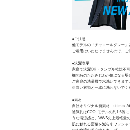
●ご注意
他モデルの「チャコールグレー」
ご着用はいただけませんので、ご
●洗濯表示
家庭で洗濯OK・タンブル乾燥不
梱包時のたたみじわが気になる場
ご家庭の洗濯機で水洗いできます
※白い衣類と一緒に洗わないでく
●素材
自社オリジナル新素材「ultimex
通気孔はCOOLモデルの約1.6
うな清涼感と、WWS史上最軽量
肌に触れる面積を減らすワッシャ