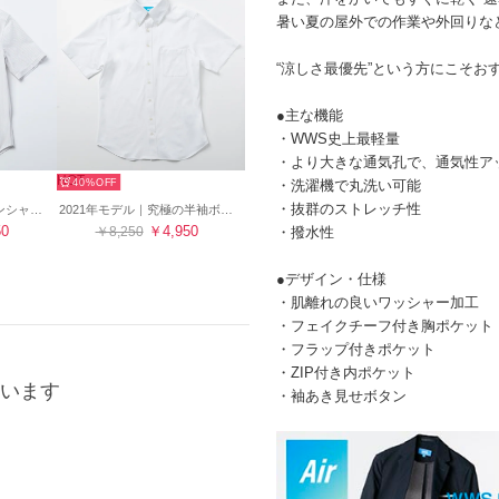
暑い夏の屋外での作業や外回りな
“涼しさ最優先”という方にこそお
●主な機能
・WWS史上最軽量
・より大きな通気孔で、通気性ア
HOT
40%
・洗濯機で丸洗い可能
・抜群のストレッチ性
究極の半袖ボタンダウンシャツ ストライプ（ベージュ）
2021年モデル｜究極の半袖ボタンダウンシャツ（ホワイト）
50
￥4,950
￥8,250
・撥水性
●デザイン・仕様
・肌離れの良いワッシャー加工
・フェイクチーフ付き胸ポケット
・フラップ付きポケット
・ZIP付き内ポケット
います
・袖あき見せボタン