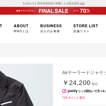
【お知らせ】熊本地域地震の影響による配送遅延
詳細
T
ABOUT
BUSINESS
STORE LIST
WWSとは
法人のお客様
店舗リスト
Airテーラードジャ
￥24,200
税込
なら
3回払いで月々8,
726
ポイント還元