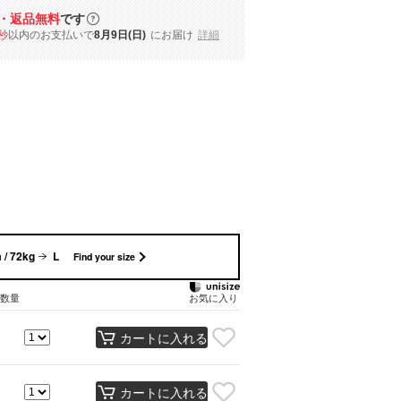
・返品無料
です
秒
以内
のお支払いで
8月9日(日)
にお届け
詳細
 / 72kg
L
Find your size
数量
お気に入り
カートに入れる
カートに入れる