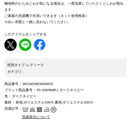
梱包時のたたみじわが気になる場合は、一度洗濯していただくとしわが取れ
ます。
ご家庭の洗濯機で水洗いできます（ネット使用推奨）
※白い衣類と一緒に洗わないでください。
このアイテムをシェアする
性別タイプ
:
レディース
カテゴリ
:
商品番号
： WO4658EW00050
ブランド商品番号
： 93-3009WB-L ダークネイビー
色
： ダークネイビー
素材
： 表地:ポリエステル100％ 裏地:ポリエステル100％
洗濯記号
：
洗濯表示について