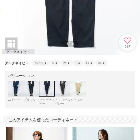
1
/
18
167
ダークネイビー
XS/SS
○
S
○
M
○
L
○
LL
○
3L
○
バリエーション
ネイビー
ブラック
ダークネイ
チャコール
ベージュ
ビー
グレー
このアイテムを使ったコーディネート