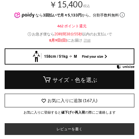
￥15,400
税込
なら
3回払いで月々5,133円
から。分割手数料無料
462
ポイント還元
お急ぎ便なら
以内
のお支払いで
20時間38分54秒
8月9日(日)
にお届け
詳細
158cm / 51kg
M
Find your size
サイズ・色を選ぶ
お気に入りに追加
(
167
人)
お気に入りに登録すると
値下げ
や
再入荷
の際にご連絡します
レビューを書く