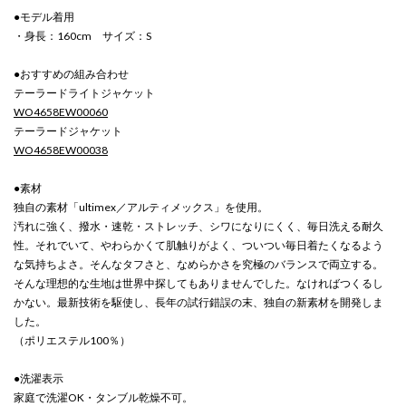
●モデル着用
・身長：160cm サイズ：S
●おすすめの組み合わせ
テーラードライトジャケット
WO4658EW00060
テーラードジャケット
WO4658EW00038
●素材
独自の素材「ultimex／アルティメックス」を使用。
汚れに強く、撥水・速乾・ストレッチ、シワになりにくく、毎日洗える耐久
性。それでいて、やわらかくて肌触りがよく、ついつい毎日着たくなるよう
な気持ちよさ。そんなタフさと、なめらかさを究極のバランスで両立する。
そんな理想的な生地は世界中探してもありませんでした。なければつくるし
かない。最新技術を駆使し、長年の試行錯誤の末、独自の新素材を開発しま
した。
（ポリエステル100％）
●洗濯表示
家庭で洗濯OK・タンブル乾燥不可。