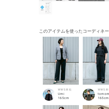
このアイテムを使ったコーディネー
WWS本社
WWS本
Umi
tomom
165cm
165cm