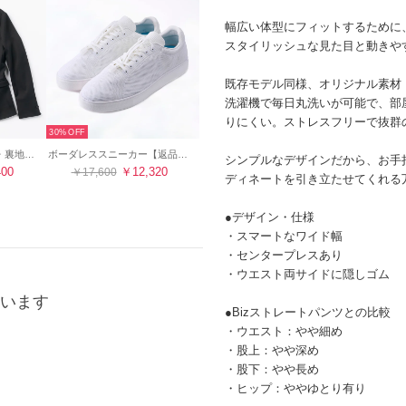
幅広い体型にフィットするために
スタイリッシュな見た目と動きや
既存モデル同様、オリジナル素材「u
洗濯機で毎日丸洗いが可能で、部
りにくい。ストレスフリーで抜群
30%
テーラードジャケット・裏地あり【返品不可商品】 （ブラック）
ボーダレススニーカー【返品不可商品】 （ホワイト）
シンプルなデザインだから、お手
400
￥12,320
￥17,600
ディネートを引き立たせてくれる
●デザイン・仕様
・スマートなワイド幅
・センタープレスあり
・ウエスト両サイドに隠しゴム
います
●Bizストレートパンツとの比較
・ウエスト：やや細め
・股上：やや深め
・股下：やや長め
・ヒップ：ややゆとり有り