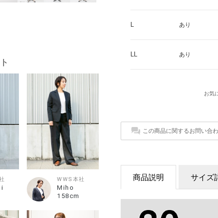
L
あり
LL
あり
ト
お気
この商品に関するお問い合
商品説明
サイズ
社
WWS本社
i
Miho
158cm