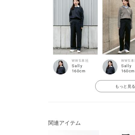
WWS本社
WWS本
Sally
Sally
160cm
160cm
もっと見
関連アイテム