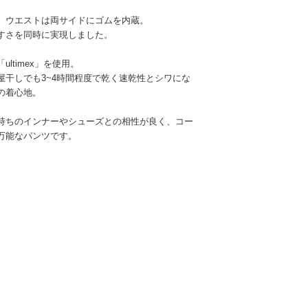
、ウエストは両サイドにゴムを内蔵。
すさを同時に実現しました。
ltimex」を使用。
屋干しでも3~4時間程度で乾く速乾性とシワにな
の着心地。
持ちのインナーやシューズとの相性が良く、コー
万能なパンツです。