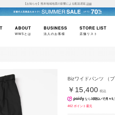
【お知らせ】熊本地域地震の影響による配送遅延
詳細
T
ABOUT
BUSINESS
STORE LIST
WWSとは
法人のお客様
店舗リスト
Bizワイドパンツ （
￥15,400
税込
なら
3回払いで月々5,
462
ポイント還元