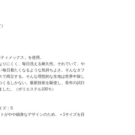
ど）
/アルティメックス」を使用。
なりにくく、毎日洗える耐久性。それでいて、や
い毎日着たくなるような気持ちよさ。そんなタフ
スで両立する。そんな理想的な生地は世界中探し
つくるしかない。最新技術を駆使し、長年の試行
した。（ポリエステル100％）
イズ：S
ストがやや細身なデザインのため、＋1サイズを目