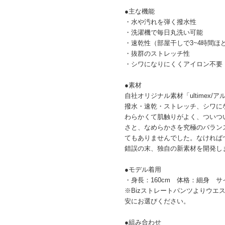
●主な機能
・水や汚れを弾く撥水性
・洗濯機で毎日丸洗い可能
・速乾性（部屋干しで3~4時間ほ
・抜群のストレッチ性
・シワになりにくくアイロン不要
●素材
自社オリジナル素材「ultimex
撥水・速乾・ストレッチ、シワに
わらかくて肌触りがよく、ついつ
さと、なめらかさを究極のバラン
てもありませんでした。なければ
錯誤の末、独自の新素材を開発しま
●モデル着用
・身長：160cm 体格：細身 サ
※Bizストレートパンツよりウエ
安にお選びください。
●組み合わせ