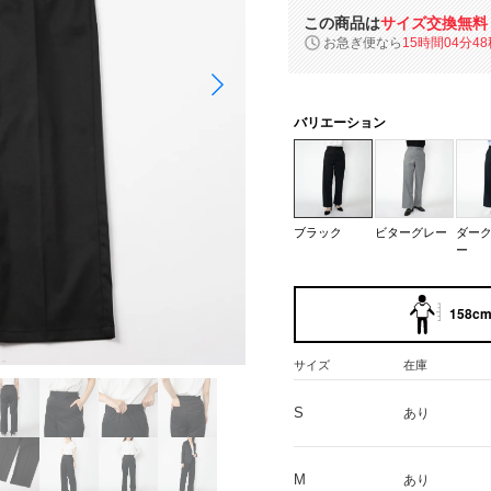
この商品は
サイズ交換無料
お急ぎ便なら
15時間04分47
バリエーション
ブラック
ビターグレー
ダー
ー
158cm 
サイズ
在庫
S
あり
M
あり