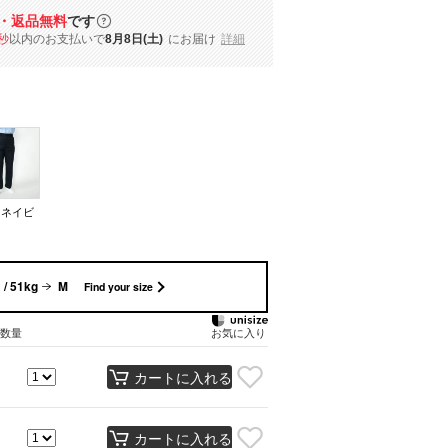
・返品無料
です
秒
以内
のお支払いで
8月8日(土)
にお届け
詳細
クネイビ
/ 51kg
M
Find your size
数量
お気に入り
カートに入れる
カートに入れる