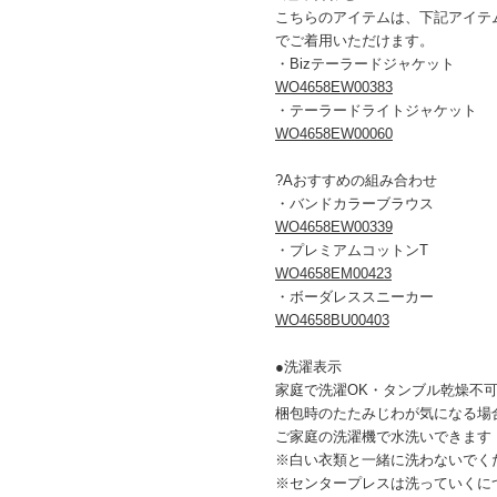
こちらのアイテムは、下記アイテ
でご着用いただけます。
・Bizテーラードジャケット
WO4658EW00383
・テーラードライトジャケット
WO4658EW00060
?Aおすすめの組み合わせ
・バンドカラーブラウス
WO4658EW00339
・プレミアムコットンT
WO4658EM00423
・ボーダレススニーカー
WO4658BU00403
●洗濯表示
家庭で洗濯OK・タンブル乾燥不
梱包時のたたみじわが気になる場
ご家庭の洗濯機で水洗いできます
※白い衣類と一緒に洗わないでく
※センタープレスは洗っていくに