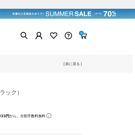
0
[ 前に戻る ]
ブラック）
133円
から。分割手数料無料