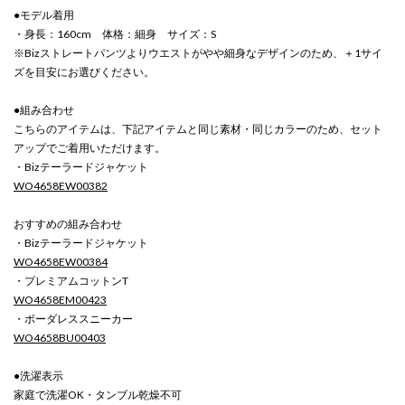
●モデル着用
・身長：160cm 体格：細身 サイズ：S
※Bizストレートパンツよりウエストがやや細身なデザインのため、＋1サイ
ズを目安にお選びください。
●組み合わせ
こちらのアイテムは、下記アイテムと同じ素材・同じカラーのため、セット
アップでご着用いただけます。
・Bizテーラードジャケット
WO4658EW00382
おすすめの組み合わせ
・Bizテーラードジャケット
WO4658EW00384
・プレミアムコットンT
WO4658EM00423
・ボーダレススニーカー
WO4658BU00403
●洗濯表示
家庭で洗濯OK・タンブル乾燥不可