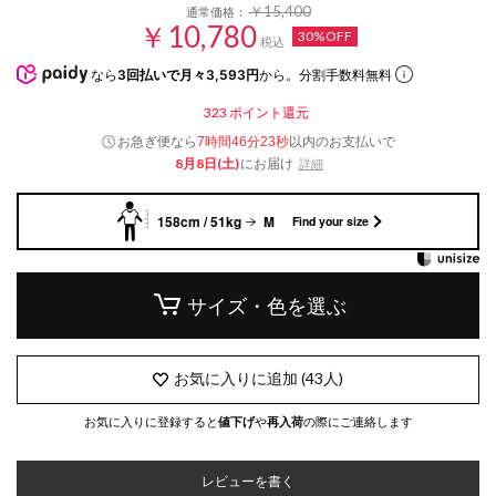
￥15,400
通常価格：
￥10,780
30%OFF
税込
なら
3回払いで月々3,593円
から。分割手数料無料
323
ポイント還元
お急ぎ便なら
以内
のお支払いで
7時間46分22秒
8月8日(土)
にお届け
詳細
158cm / 51kg
M
Find your size
サイズ・色を選ぶ
お気に入りに追加
(
43
人)
お気に入りに登録すると
値下げ
や
再入荷
の際にご連絡します
レビューを書く