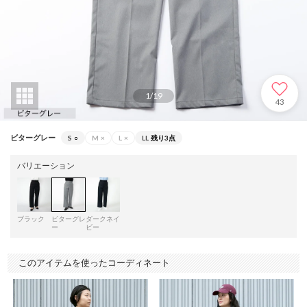
1
/
19
43
ビターグレー
S
○
M
×
L
×
LL
残り3点
バリエーション
ブラック
ビターグレ
ダークネイ
ー
ビー
このアイテムを使ったコーディネート