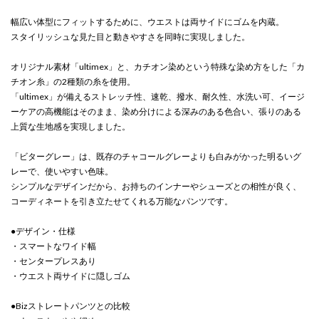
幅広い体型にフィットするために、ウエストは両サイドにゴムを内蔵。
スタイリッシュな見た目と動きやすさを同時に実現しました。
オリジナル素材「ultimex」と、カチオン染めという特殊な染め方をした「カ
チオン糸」の2種類の糸を使用。
「ultimex」が備えるストレッチ性、速乾、撥水、耐久性、水洗い可、イージ
ーケアの高機能はそのまま、染め分けによる深みのある色合い、張りのある
上質な生地感を実現しました。
「ビターグレー」は、既存のチャコールグレーよりも白みがかった明るいグ
レーで、使いやすい色味。
シンプルなデザインだから、お持ちのインナーやシューズとの相性が良く、
コーディネートを引き立たせてくれる万能なパンツです。
●デザイン・仕様
・スマートなワイド幅
・センタープレスあり
・ウエスト両サイドに隠しゴム
●Bizストレートパンツとの比較