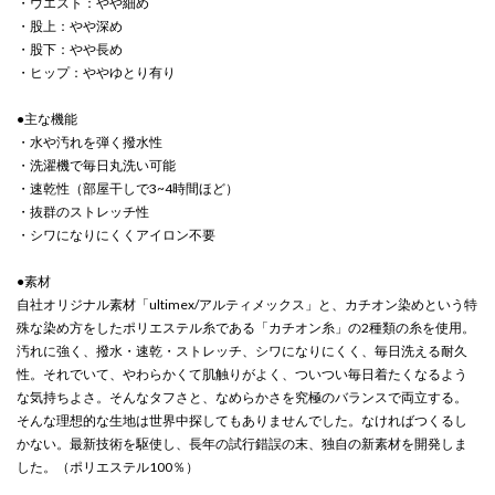
・ウエスト：やや細め
・股上：やや深め
・股下：やや長め
・ヒップ：ややゆとり有り
●主な機能
・水や汚れを弾く撥水性
・洗濯機で毎日丸洗い可能
・速乾性（部屋干しで3~4時間ほど）
・抜群のストレッチ性
・シワになりにくくアイロン不要
●素材
自社オリジナル素材「ultimex/アルティメックス」と、カチオン染めという特
殊な染め方をしたポリエステル糸である「カチオン糸」の2種類の糸を使用。
汚れに強く、撥水・速乾・ストレッチ、シワになりにくく、毎日洗える耐久
性。それでいて、やわらかくて肌触りがよく、ついつい毎日着たくなるよう
な気持ちよさ。そんなタフさと、なめらかさを究極のバランスで両立する。
そんな理想的な生地は世界中探してもありませんでした。なければつくるし
かない。最新技術を駆使し、長年の試行錯誤の末、独自の新素材を開発しま
した。（ポリエステル100％）