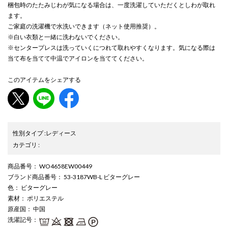
梱包時のたたみじわが気になる場合は、一度洗濯していただくとしわが取れ
ます。
ご家庭の洗濯機で水洗いできます（ネット使用推奨）。
※白い衣類と一緒に洗わないでください。
※センタープレスは洗っていくにつれて取れやすくなります。気になる際は
当て布を当てて中温でアイロンを当ててください。
このアイテムをシェアする
性別タイプ
:
レディース
カテゴリ
:
商品番号
： WO4658EW00449
ブランド商品番号
： 53-3187WB-L ビターグレー
色
： ビターグレー
素材
： ポリエステル
原産国
： 中国
洗濯記号
：