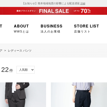
【お知らせ】熊本地域地震の影響による配送遅延
詳細
T
ABOUT
BUSINESS
STORE LIST
WWSとは
法人のお客様
店舗リスト
ア
>
レディース パンツ
22
：
件