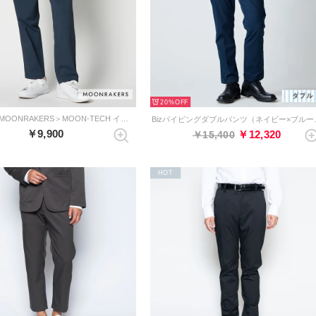
20%
【別注】＜MOONRAKERS＞MOON-TECH イージーパンツ （ネイビー）
Bizパイピン
￥9,900
￥12,320
￥15,400
HOT