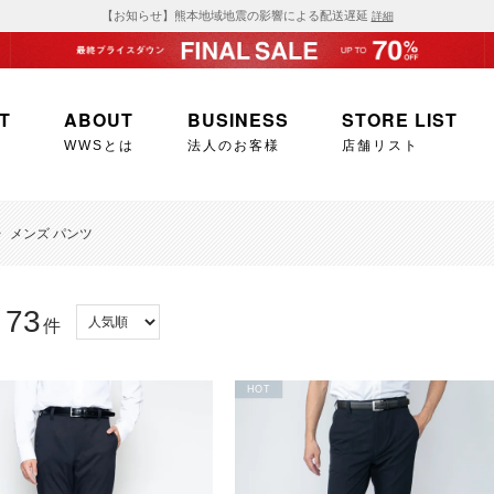
【お知らせ】熊本地域地震の影響による配送遅延
詳細
T
ABOUT
BUSINESS
STORE LIST
WWSとは
法人のお客様
店舗リスト
>
メンズ パンツ
73
：
件
HOT