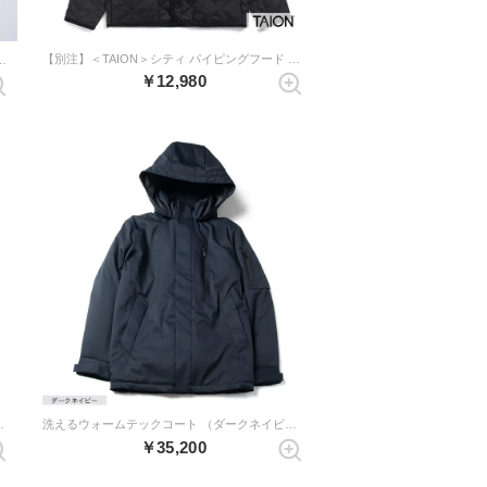
【別注】＜TAION＞シティ パイピングフード ダウンカーディガン （ブラック）
enewalモデル（オリーブ）
￥12,980
ングダウンコート （ネイビー）
洗えるウォームテックコート （ダークネイビー）
￥35,200