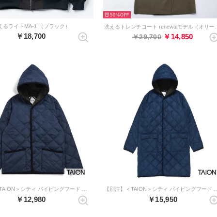
50%
えるライトMA-1 （ブラック）
洗えるトレンチコート r
￥18,700
￥14,850
￥29,700
【別注】＜TAION＞シティ パイピングフード ダウンカーディガン （ネイビー）
【別注】＜TAION＞シティ パイピングフード ロ
￥12,980
￥15,950