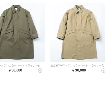
洗える3WAYステンカラーコート ・ライナー付き （オリーブ）
洗える3WAYス
￥36,080
￥36,080