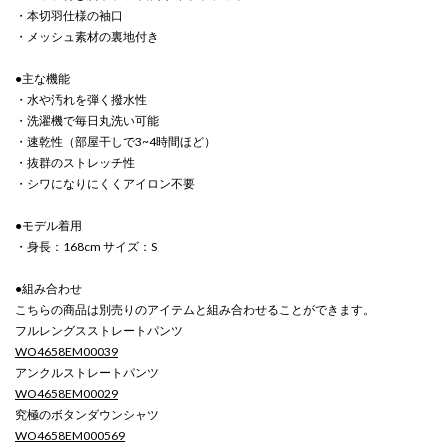
・本切羽仕様の袖口
・メッシュ素材の裏地付き
●主な機能
・水や汚れを弾く撥水性
・洗濯機で毎日丸洗い可能
・速乾性（部屋干しで3~4時間ほど）
・抜群のストレッチ性
・シワになりにくくアイロン不要
●モデル着用
・身長：168cm サイズ：S
●組み合わせ
こちらの商品は別売りのアイテムと組み合わせることができます。
フルレングスストレートパンツ
WO4658EM00039
アンクルストレートパンツ
WO4658EM00029
究極のボタンダウンシャツ
WO4658EM000569