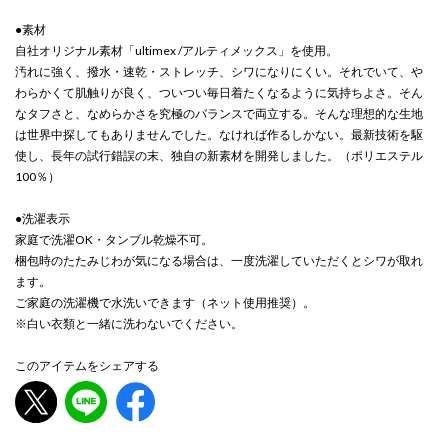
●素材
自社オリジナル素材「ultimex /アルティメックス」を使用。
汚れに強く、撥水・速乾・ストレッチ、シワになりにくい。それでいて、や
わらかくて肌触りが良く、ついつい毎日着たくなるように気持ちよさ。そん
なタフさと、なめらかさを究極のバランスで両立する。そんな理想的な生地
は世界中探してもありませんでした。なければ作るしかない。最新技術を駆
使し、長年の試行錯誤の末、独自の新素材を開発しました。（ポリエステル
100％）
●洗濯表示
家庭で洗濯OK・タンブル乾燥不可。
梱包時のたたみじわが気になる場合は、一度洗濯していただくとシワが取れ
ます。
ご家庭の洗濯機で水洗いできます（ネット使用推奨）。
※白い衣類と一緒に洗わないでください。
このアイテムをシェアする