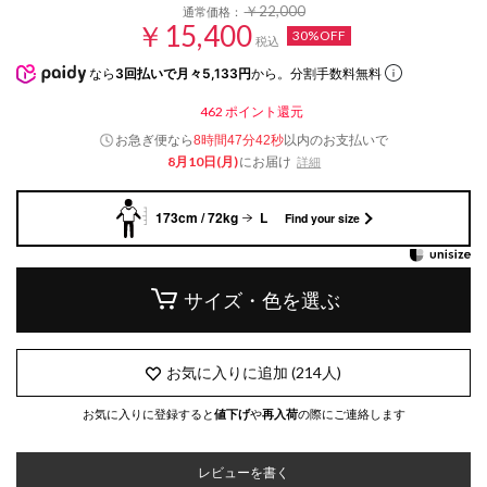
￥22,000
通常価格：
￥15,400
30%OFF
税込
なら
3回払いで月々5,133円
から。分割手数料無料
462
ポイント還元
お急ぎ便なら
以内
のお支払いで
8時間47分41秒
8月10日(月)
にお届け
詳細
173cm / 72kg
L
Find your size
サイズ・色を選ぶ
お気に入りに追加
(
214
人)
お気に入りに登録すると
値下げ
や
再入荷
の際にご連絡します
レビューを書く