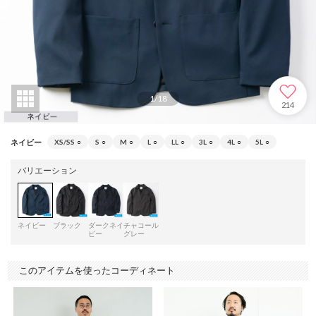
1
/
18
214
ネイビー
XS/SS
○
S
○
M
○
L
○
LL
○
3L
○
4L
○
5L
○
バリエーション
ネイビー
ブラック
ダークネイ
チャコール
ビー
グレー
このアイテムを使ったコーディネート