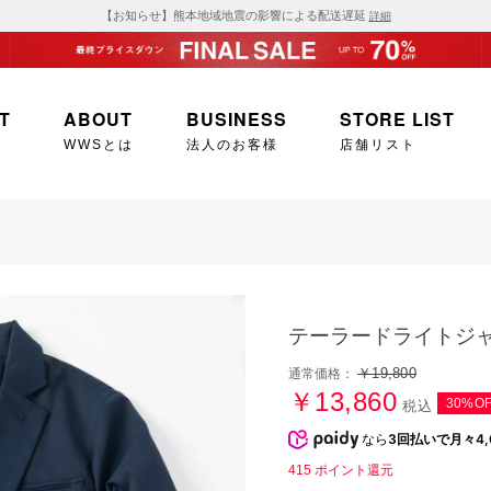
【お知らせ】熊本地域地震の影響による配送遅延
詳細
T
ABOUT
BUSINESS
STORE LIST
WWSとは
法人のお客様
店舗リスト
テーラードライトジ
￥19,800
通常価格：
￥13,860
30%O
税込
なら
3回払いで月々4,
415
ポイント還元