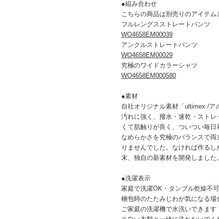
●組み合わせ
こちらの商品は別売りのアイテム
フルレングスストレートパンツ
WO4658EM00039
アンクルストレートパンツ
WO4658EM00029
究極のワイドカラーシャツ
WO4658EM000580
●素材
自社オリジナル素材「ultimex 
汚れに強く、撥水・速乾・ストレ
くて肌触りが良く、ついつい毎日
なめらかさを究極のバランスで両
りませんでした。なければ作るし
末、独自の新素材を開発しました。
●洗濯表示
家庭で洗濯OK・タンブル乾燥不
梱包時のたたみじわが気になる場
ご家庭の洗濯機で水洗いできます