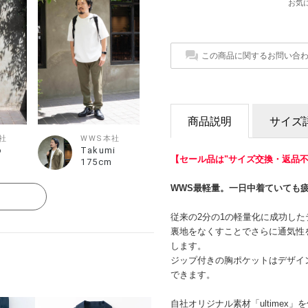
お気
この商品に関するお問い合
商品説明
サイズ
社
WWS本社
o
Takumi
【セール品は"サイズ交換・返品不
175cm
WWS最軽量。一日中着ていても
る
従来の2分の1の軽量化に成功し
裏地をなくすことでさらに通気性
します。
ジップ付きの胸ポケットはデザイ
できます。
自社オリジナル素材「ultime