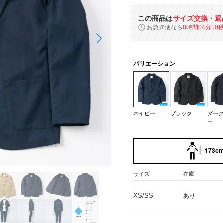
この商品は
サイズ交換・返
お急ぎ便なら
8時間04分09
バリエーション
ネイビー
ブラック
ダー
ー
173cm
サイズ
在庫
XS/SS
あり