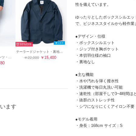
性を備えています。
ゆったりとしたボックスシルエッ
で、ビジネススタイルから軽作業
●デザイン・仕様
・ボックスシルエット
30%
・ジップ付き胸ポケット
テーラードジャケット・裏地あり（ネイビー）
・本切羽仕様の袖口
アンクルストレートパンツ・センタープレスなし（ネイビー）
￥15,400
￥22,000
・裏地なし
780
●主な機能
・水や汚れを弾く撥水性
・洗濯機で毎日丸洗い可能
・速乾性（部屋干しで3~4時間ほ
・抜群のストレッチ性
います
・シワになりにくくアイロン不要
●モデル着用
・身長：168cm サイズ：S