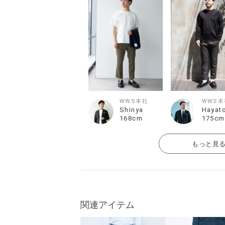
WWS本社
WWS本
Shinya
Hayat
168cm
175cm
もっと見
関連アイテム