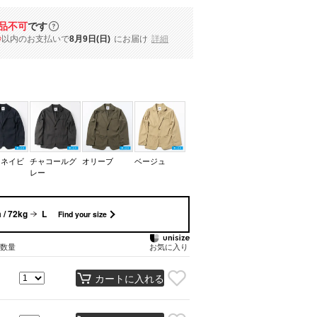
品不可
です
秒
以内
のお支払いで
8月9日(日)
にお届け
詳細
クネイビ
チャコールグ
オリーブ
ベージュ
レー
 / 72kg
L
Find your size
数量
お気に入り
カートに入れる