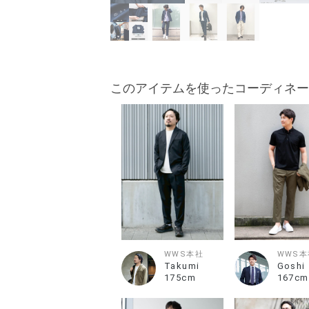
このアイテムを使ったコーディネー
WWS本社
WWS本
Takumi
Goshi
175cm
167cm