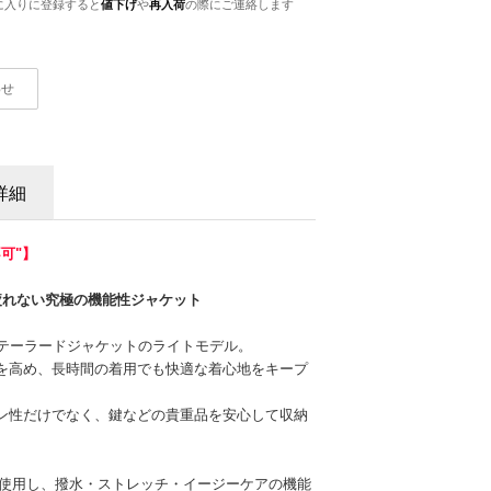
に入りに登録すると
値下げ
や
再入荷
の際にご連絡します
わせ
詳細
可"】
疲れない究極の機能性ジャケット
たテーラードジャケットのライトモデル。
を高め、長時間の着用でも快適な着心地をキープ
ン性だけでなく、鍵などの貴重品を安心して収納
x」を使用し、撥水・ストレッチ・イージーケアの機能