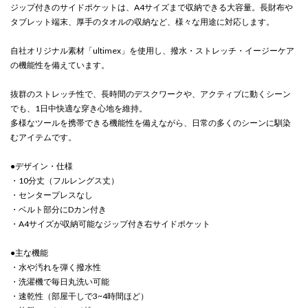
ジップ付きのサイドポケットは、A4サイズまで収納できる大容量。長財布や
タブレット端末、厚手のタオルの収納など、様々な用途に対応します。
自社オリジナル素材「ultimex」を使用し、撥水・ストレッチ・イージーケア
の機能性を備えています。
抜群のストレッチ性で、長時間のデスクワークや、アクティブに動くシーン
でも、1日中快適な穿き心地を維持。
多様なツールを携帯できる機能性を備えながら、日常の多くのシーンに馴染
むアイテムです。
●デザイン・仕様
・10分丈（フルレングス丈）
・センタープレスなし
・ベルト部分にDカン付き
・A4サイズが収納可能なジップ付き右サイドポケット
●主な機能
・水や汚れを弾く撥水性
・洗濯機で毎日丸洗い可能
・速乾性（部屋干しで3~4時間ほど）