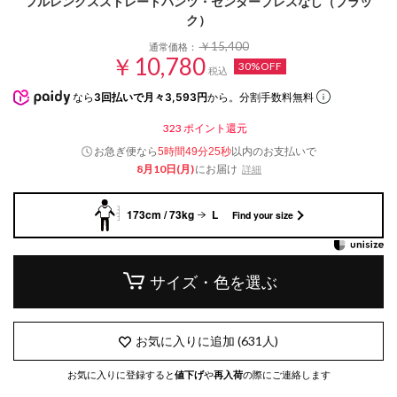
フルレングスストレートパンツ・センタープレスなし（ブラッ
ク）
￥15,400
通常価格：
￥10,780
30%OFF
税込
なら
3回払いで月々3,593円
から。分割手数料無料
323
ポイント還元
お急ぎ便なら
以内
のお支払いで
5時間49分24秒
8月10日(月)
にお届け
詳細
173cm / 73kg
L
Find your size
サイズ・色を選ぶ
お気に入りに追加
(
631
人)
お気に入りに登録すると
値下げ
や
再入荷
の際にご連絡します