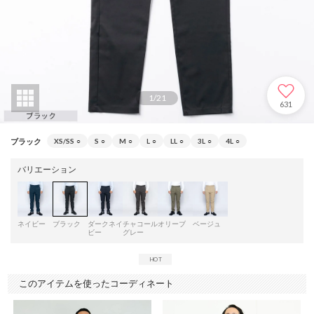
1
/
21
631
ブラック
XS/SS
○
S
○
M
○
L
○
LL
○
3L
○
4L
○
バリエーション
ネイビー
ブラック
ダークネイ
チャコール
オリーブ
ベージュ
ビー
グレー
このアイテムを使ったコーディネート