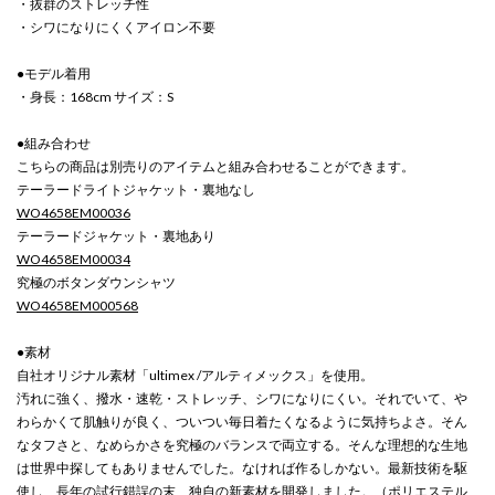
・抜群のストレッチ性
・シワになりにくくアイロン不要
●モデル着用
・身長：168cm サイズ：S
●組み合わせ
こちらの商品は別売りのアイテムと組み合わせることができます。
テーラードライトジャケット・裏地なし
WO4658EM00036
テーラードジャケット・裏地あり
WO4658EM00034
究極のボタンダウンシャツ
WO4658EM000568
●素材
自社オリジナル素材「ultimex /アルティメックス」を使用。
汚れに強く、撥水・速乾・ストレッチ、シワになりにくい。それでいて、や
わらかくて肌触りが良く、ついつい毎日着たくなるように気持ちよさ。そん
なタフさと、なめらかさを究極のバランスで両立する。そんな理想的な生地
は世界中探してもありませんでした。なければ作るしかない。最新技術を駆
使し、長年の試行錯誤の末、独自の新素材を開発しました。（ポリエステル