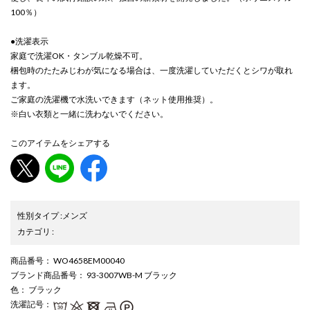
100％）
●洗濯表示
家庭で洗濯OK・タンブル乾燥不可。
梱包時のたたみじわが気になる場合は、一度洗濯していただくとシワが取れ
ます。
ご家庭の洗濯機で水洗いできます（ネット使用推奨）。
※白い衣類と一緒に洗わないでください。
このアイテムをシェアする
性別タイプ
:
メンズ
カテゴリ
:
商品番号
： WO4658EM00040
ブランド商品番号
： 93-3007WB-M ブラック
色
： ブラック
洗濯記号
：