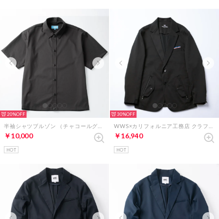
20%
30%
半袖シャツブルゾン （チャコールグレー）
WWS×カリフォルニア工務店 クラフトマンスーツ ジャケット （ブラック）
￥10,000
￥16,940
HOT
HOT