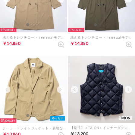
50%
50%
洗えるトレンチコート renewalモデル（ベージュ）
洗えるトレンチコート renewalモデル（オリーブ）
￥14,850
￥14,850
30%
【別注】＜TAION＞インナーダウンベスト （ダークネイビー）
テーラードライトジャケット・裏地なし（ベージュ）
￥13,200
￥13,860